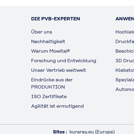
DIE PVB-EXPERTEN
ANWE
Über uns
Hochlei
Nachhaltigkeit
Druckf
Warum Mowital®
Beschi
Forschung und Entwicklung
3D Dru
Unser Vertrieb weltweit
Klebsto
Eindrücke aus der
Spezia
PRODUKTION
Automo
ISO Zertifikate
Agilität ist ermutigend
Sites :
kuraray.eu (Europe)