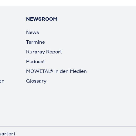
NEWSROOM
News
Termine
Kuraray Report
Podcast
MOWITAL® in den Medien
en
Glossary
arter)