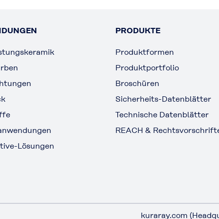
NDUNGEN
PRODUKTE
stungskeramik
Produktformen
arben
Produktportfolio
chtungen
Broschüren
ck
Sicherheits-Datenblätter
ffe
Technische Datenblätter
lanwendungen
REACH & Rechtsvorschrift
tive-Lösungen
kuraray.com (Headqu