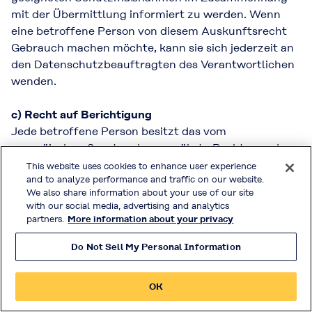
mit der Übermittlung informiert zu werden. Wenn
eine betroffene Person von diesem Auskunftsrecht
Gebrauch machen möchte, kann sie sich jederzeit an
den Datenschutzbeauftragten des Verantwortlichen
wenden.
c) Recht auf Berichtigung
Jede betroffene Person besitzt das vom
europäischen Gesetzgeber gewährte Recht, von dem
Verantwortlichen unverzüglich die Berichtigung
This website uses cookies to enhance user experience
and to analyze performance and traffic on our website.
unrichtiger personenbezogener Daten, die sie
We also share information about your use of our site
betreffen, zu erwirken. Unter Berücksichtigung der
with our social media, advertising and analytics
Verarbeitungszwecke besitzt die betroffene Person
partners.
More information about your privacy
das Recht, unvollständige personenbezogene Daten
vervollständigen zu lassen, auch durch Abgabe einer
Do Not Sell My Personal Information
ergänzenden Erklärung. Wenn eine betroffene
Person von diesem Berichtigungsrecht Gebrauch
OK
machen möchte, kann sie sich jederzeit an den