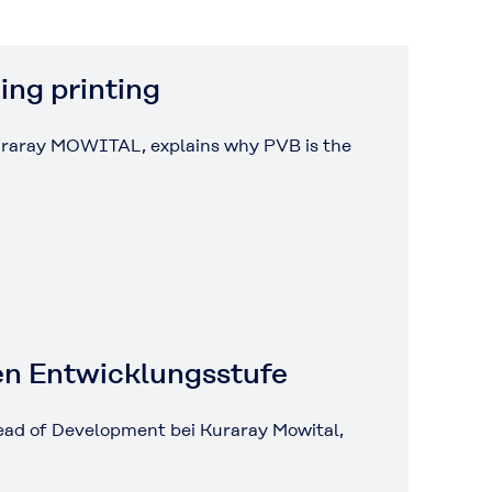
ing printing
Kuraray MOWITAL, explains why PVB is the
en Entwicklungsstufe
ead of Development bei Kuraray Mowital,