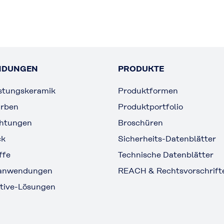
NDUNGEN
PRODUKTE
stungskeramik
Produktformen
arben
Produktportfolio
chtungen
Broschüren
ck
Sicherheits-Datenblätter
ffe
Technische Datenblätter
lanwendungen
REACH & Rechtsvorschrift
tive-Lösungen