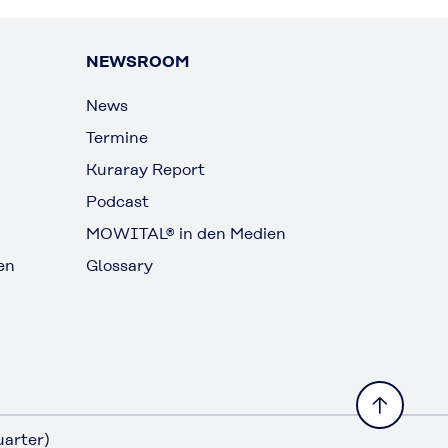
NEWSROOM
News
Termine
Kuraray Report
Podcast
MOWITAL® in den Medien
en
Glossary
arter)