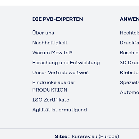
DIE PVB-EXPERTEN
ANWE
Über uns
Hochlei
Nachhaltigkeit
Druckf
Warum Mowital®
Beschi
Forschung und Entwicklung
3D Dru
Unser Vertrieb weltweit
Klebsto
Eindrücke aus der
Spezia
PRODUKTION
Automo
ISO Zertifikate
Agilität ist ermutigend
Sites :
kuraray.eu (Europe)