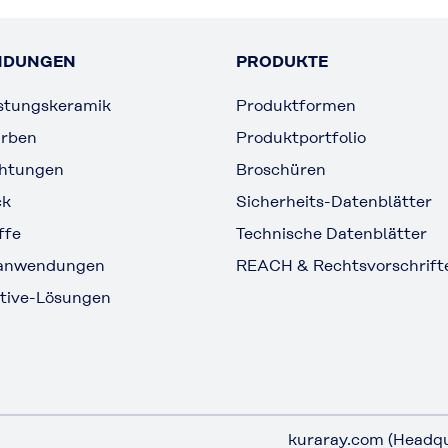
NDUNGEN
PRODUKTE
stungskeramik
Produktformen
arben
Produktportfolio
chtungen
Broschüren
ck
Sicherheits-Datenblätter
ffe
Technische Datenblätter
lanwendungen
REACH & Rechtsvorschrift
tive-Lösungen
kuraray.com (Headqu