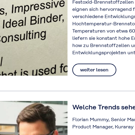
Festoxid-Brennstoffzelle
eignen sich hervorragend 
verschiedene Entwicklungs
Hochtemperatur-Brennstof
Temperaturen von etwa 600
liefern sie konstant hohe 
how zu Brennstoffzellen un
Entwicklungsprojekten un
weiter lesen
Welche Trends sehe
Florian Mummy, Senior Man
Product Manager, Kuraray