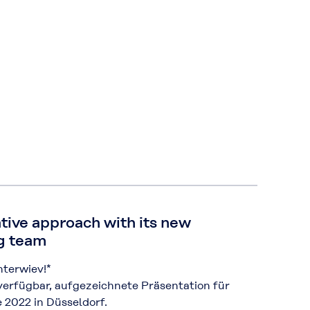
ive approach with its new
g team
nterwiev!*
verfügbar, aufgezeichnete Präsentation für
2022 in Düsseldorf.